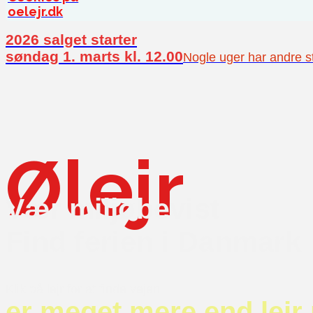
oelejr.dk
2026 salget starter
søndag 1. marts kl. 12.00
Nogle uger har andre st
Ølejr
Vær miljøbevist
Find ferien i Danmark
Klik på lejr for at finde vejen
er meget mere end lejr 