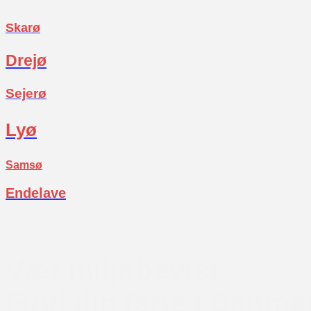
Skarø
Drejø
Sejerø
Lyø
Samsø
Endelave
Vær miljøbevist
Find din ferie i Danma