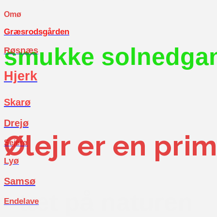
Omø
Græsrodsgården
smukke solnedgang
Røsnæs
Hjerk
Skarø
Drejø
Ølejr er en prim
Sejerø
Lyø
Samsø
- tæt på naturen
Endelave