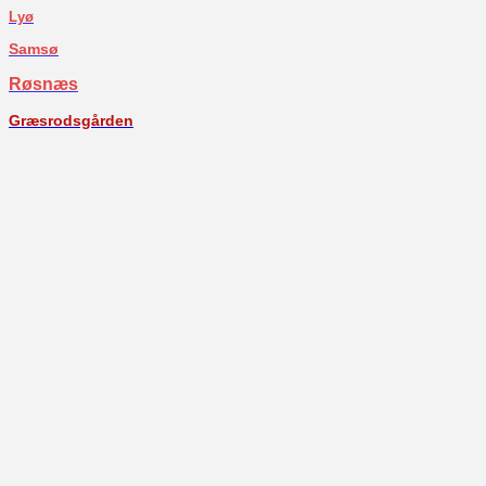
Lyø
Samsø
Røsnæs
Græsrodsgården