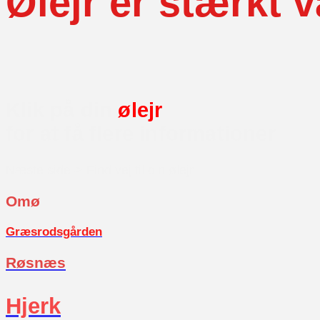
Ølejr er stærkt
Klik på din
ølejr
for at få flere informationer
Næste side-> Find vej til din ølejr
Omø
Græsrodsgården
Røsnæs
Hjerk