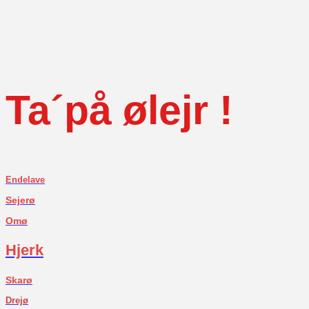
Klik på lejr for at finde vejen
Ta´på ølejr !
Endelave
Sejerø
Omø
Hjerk
Skarø
Drejø