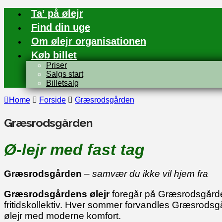
Ta’ på ølejr
Find din uge
Om ølejr organisationen
Køb billet
Priser
Salgs start
Billetsalg
Home
Forside
Græsrodsgården
Græsrodsgården
Ø-lejr med fast tag
Græsrodsgården
– samvær du ikke vil hjem fra
Græsrodsgårdens ølejr
foregår på Græsrodsgården,
fritidskollektiv. Hver sommer forvandles Græsrods
ølejr med moderne komfort.