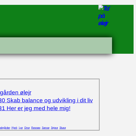
ården ølejr
0 Skab balance og udvikling i dit liv
1 Her er jeg med hele mig!
dsgården
Hjerk
Lyø
Omø
Røsnæs
Samsø
Sejerø
Skarø