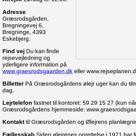
Adresse
Græsrodsgården,
Bregningevej 6,
Bregninge, 4393
Eskebjerg.
Find vej
Du kan finde
rejsevejledning og
yderligere information på
www.graesrodsgaarden.dk
eller www.rejseplanen.dk 
Billetter
På Græsrodsgårdens ølejr uger kan du tilmel
dag.
Lejrtelefon
fastnet til kontoret: 59 29 15 27 (kun når
Græsrodsgårdens hjemmeside: www.graesrodsgaa
Kontakt
til Græsrodsgården og Ølejrens planlægning
Fællesskab
Siden ølejrenes oprettelse i 1971 har 