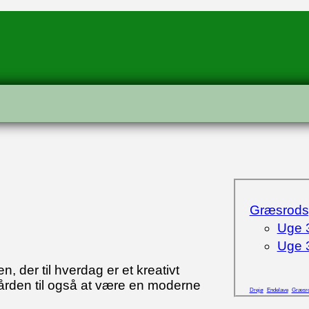
Græsrodsg
Uge 3
Uge 3
 der til hverdag er et kreativt
gården til også at være en moderne
Drejø
Endelave
Græsro