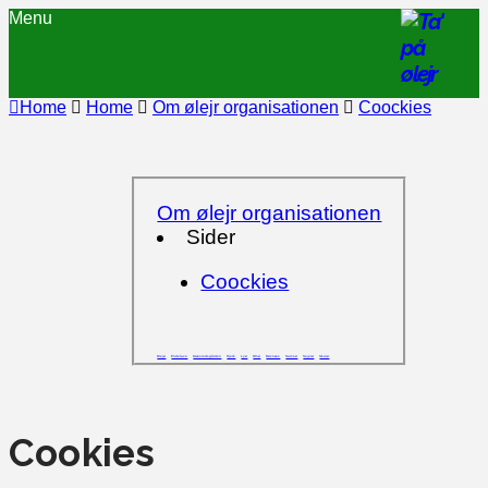
Menu
Home
Home
Om ølejr organisationen
Coockies
Om ølejr organisationen
Sider
Coockies
Drejø
Endelave
Græsrodsgården
Hjerk
Lyø
Omø
Røsnæs
Samsø
Sejerø
Skarø
Cookies