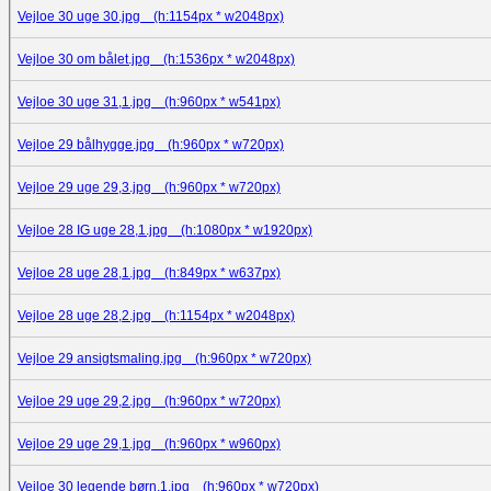
Vejloe 30 uge 30.jpg (h:1154px * w2048px)
Vejloe 30 om bålet.jpg (h:1536px * w2048px)
Vejloe 30 uge 31,1.jpg (h:960px * w541px)
Vejloe 29 bålhygge.jpg (h:960px * w720px)
Vejloe 29 uge 29,3.jpg (h:960px * w720px)
Vejloe 28 IG uge 28,1.jpg (h:1080px * w1920px)
Vejloe 28 uge 28,1.jpg (h:849px * w637px)
Vejloe 28 uge 28,2.jpg (h:1154px * w2048px)
Vejloe 29 ansigtsmaling.jpg (h:960px * w720px)
Vejloe 29 uge 29,2.jpg (h:960px * w720px)
Vejloe 29 uge 29,1.jpg (h:960px * w960px)
Vejloe 30 legende børn,1.jpg (h:960px * w720px)