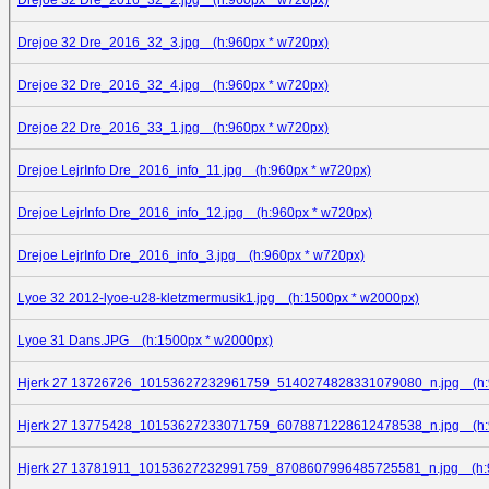
Drejoe 32 Dre_2016_32_3.jpg (h:960px * w720px)
Drejoe 32 Dre_2016_32_4.jpg (h:960px * w720px)
Drejoe 22 Dre_2016_33_1.jpg (h:960px * w720px)
Drejoe LejrInfo Dre_2016_info_11.jpg (h:960px * w720px)
Drejoe LejrInfo Dre_2016_info_12.jpg (h:960px * w720px)
Drejoe LejrInfo Dre_2016_info_3.jpg (h:960px * w720px)
Lyoe 32 2012-lyoe-u28-kletzmermusik1.jpg (h:1500px * w2000px)
Lyoe 31 Dans.JPG (h:1500px * w2000px)
Hjerk 27 13726726_10153627232961759_5140274828331079080_n.jpg (h:9
Hjerk 27 13775428_10153627233071759_6078871228612478538_n.jpg (h:9
Hjerk 27 13781911_10153627232991759_8708607996485725581_n.jpg (h:9