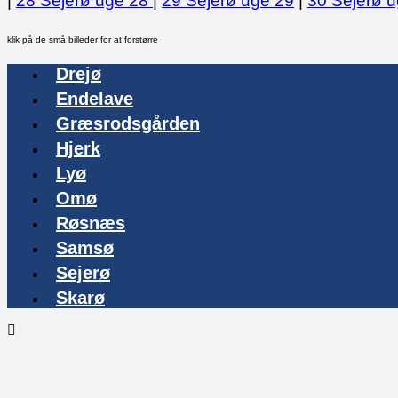
|
28 Sejerø uge 28
|
29 Sejerø uge 29
|
30 Sejerø 
klik på de små billeder for at forstørre
Drejø
Endelave
Græsrodsgården
Hjerk
Lyø
Omø
Røsnæs
Samsø
Sejerø
Skarø