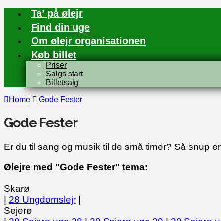
Ta’ på ølejr
Find din uge
Om ølejr organisationen
Køb billet
Priser
Salgs start
Billetsalg
Home
Gode Fester
Gode Fester
Er du til sang og musik til de små timer? Så snup 
Ølejre med "Gode Fester" tema:
Skarø
|
28 Ungdomslejr
|
Sejerø