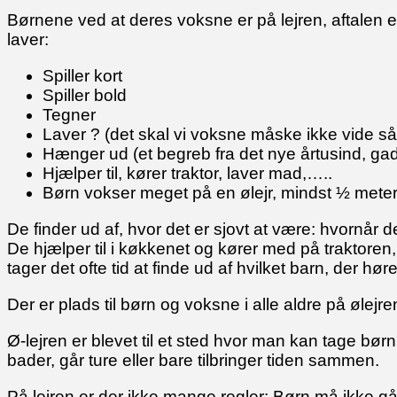
Børnene ved at deres voksne er på lejren, aftalen e
laver:
Spiller kort
Spiller bold
Tegner
Laver ? (det skal vi voksne måske ikke vide 
Hænger ud (et begreb fra det nye årtusind, gad
Hjælper til, kører traktor, laver mad,…..
Børn vokser meget på en ølejr, mindst ½ meter,
De finder ud af, hvor det er sjovt at være: hvornår der 
De hjælper til i køkkenet og kører med på traktor
tager det ofte tid at finde ud af hvilket barn, der hør
Der er plads til børn og voksne i alle aldre på ølejre
Ø-lejren er blevet til et sted hvor man kan tage bø
bader, går ture eller bare tilbringer tiden sammen.
På lejren er der ikke mange regler: Børn må ikke gå 