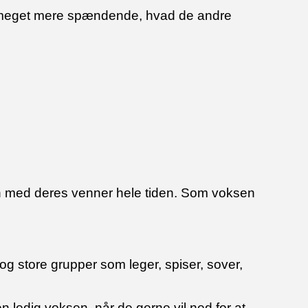
 det meget mere spændende, hvad de andre
en med deres venner hele tiden. Som voksen
og store grupper som leger, spiser, sover,
n ledig voksen, når de gerne vil ned for at