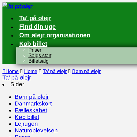
Ta’ på ølejr
Find din uge
Om ølejr organisationen
Køb billet
Priser
Salgs start
Billetsalg
Home
Home
Ta’ på ølejr
Børn på ølejr
Ta’ på ølejr
Sider
Børn på ølejr
Danmarkskort
Fælleskabet
Køb billet
Lejrugen
Naturoplevelsen