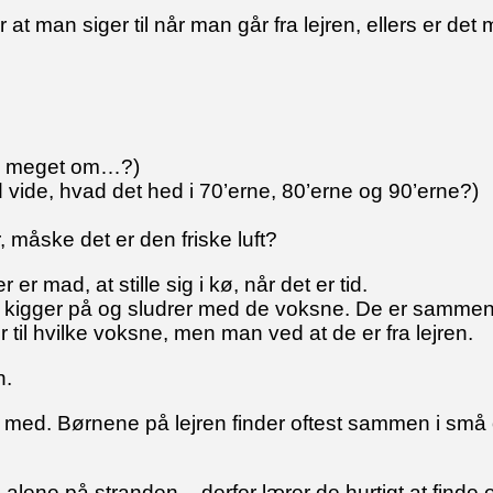
r at man siger til når man går fra lejren, ellers er
så meget om…?)
 vide, hvad det hed i 70’erne, 80’erne og 90’erne?)
 måske det er den friske luft?
er mad, at stille sig i kø, når det er tid.
en, kigger på og sludrer med de voksne. De er samm
er til hvilke voksne, men man ved at de er fra lejren.
n.
rn med. Børnene på lejren finder oftest sammen i små 
alene på stranden – derfor lærer de hurtigt at finde e