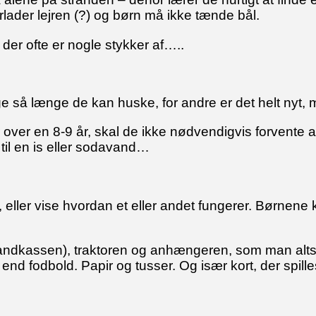
rlader lejren (?) og børn må ikke tænde bål.
er ofte er nogle stykker af…..
e så længe de kan huske, for andre er det helt nyt, me
ver en 8-9 år, skal de ikke nødvendigvis forvente at 
 til en is eller sodavand…
ge, eller vise hvordan et eller andet fungerer. Børnen
(sandkassen), traktoren og anhængeren, som man alt
nd fodbold. Papir og tusser. Og især kort, der spille