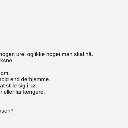
e nogen ure, og ikke noget man skal nå.
oksne.
 om.
rhold end derhjemme.
stille sig i kø.
 eller far længere.
oksen?