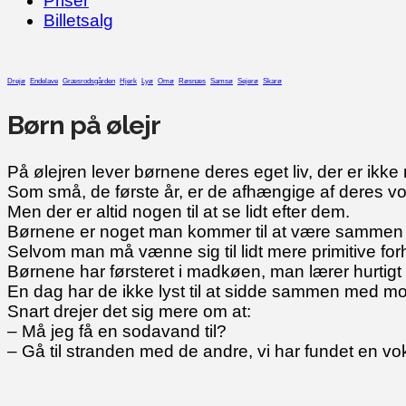
Priser
Billetsalg
Drejø
Endelave
Græsrodsgården
Hjerk
Lyø
Omø
Røsnæs
Samsø
Sejerø
Skarø
Børn på ølejr
På ølejren lever børnene deres eget liv, der er ikk
Som små, de første år, er de afhængige af deres v
Men der er altid nogen til at se lidt efter dem.
Børnene er noget man kommer til at være sammen
Selvom man må vænne sig til lidt mere primitive fo
Børnene har førsteret i madkøen, man lærer hurtigt at 
En dag har de ikke lyst til at sidde sammen med mor
Snart drejer det sig mere om at:
– Må jeg få en sodavand til?
– Gå til stranden med de andre, vi har fundet en v