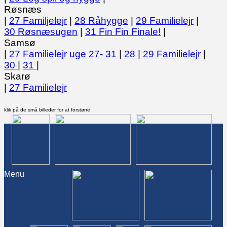
Røsnæs
|
27 Familjelejr
|
28 Råhygge
|
29 Familielejr
|
30 Røsnæsugen
|
31 Fin Fin Finale!
|
Samsø
|
27 Familielejr uge 27- 31
|
28
|
29 Familielejr
|
30
|
31
|
Skarø
|
27 Familielejr
klik på de små billeder for at forstørre
Menu