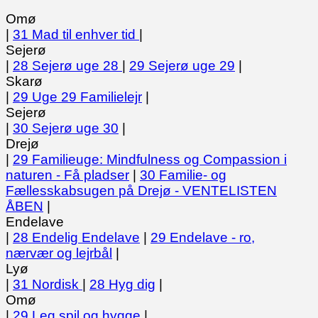
Omø
|
31 Mad til enhver tid
|
Sejerø
|
28 Sejerø uge 28
|
29 Sejerø uge 29
|
Skarø
|
29 Uge 29 Familielejr
|
Sejerø
|
30 Sejerø uge 30
|
Drejø
|
29 Familieuge: Mindfulness og Compassion i
naturen - Få pladser
|
30 Familie- og
Fællesskabsugen på Drejø - VENTELISTEN
ÅBEN
|
Endelave
|
28 Endelig Endelave
|
29 Endelave - ro,
nærvær og lejrbål
|
Lyø
|
31 Nordisk
|
28 Hyg dig
|
Omø
|
29 Leg spil og hygge
|