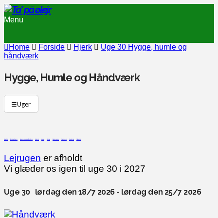
Menu
Home
Forside
Hjerk
Uge 30 Hygge, humle og
håndværk
Hygge, Humle og Håndværk
☰
Uger
Drejø
Endelave
Græsrodsgården
Hjerk
Lyø
Omø
Røsnæs
Samsø
Sejerø
Skarø
Lejrugen
er afholdt
Vi glæder os igen til uge 30 i 2027
Uge 30 lørdag den 18/7 2026 - lørdag den 25/7 2026