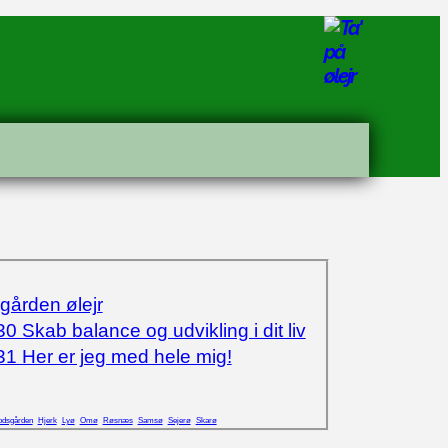
ården ølejr
0 Skab balance og udvikling i dit liv
1 Her er jeg med hele mig!
dsgården
Hjerk
Lyø
Omø
Røsnæs
Samsø
Sejerø
Skarø