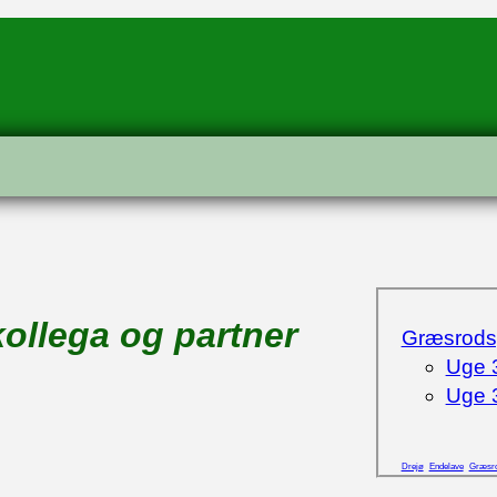
kollega og partner
Græsrodsg
Uge 3
Uge 3
Drejø
Endelave
Græsro