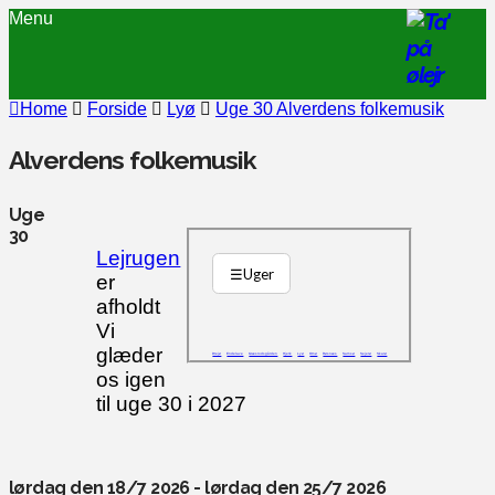
Menu
Home
Forside
Lyø
Uge 30 Alverdens folkemusik
Alverdens folkemusik
Uge
30
Lejrugen
☰
Uger
er
afholdt
Vi
glæder
Drejø
Endelave
Græsrodsgården
Hjerk
Lyø
Omø
Røsnæs
Samsø
Sejerø
Skarø
os igen
til uge 30 i 2027
lørdag den 18/7 2026 - lørdag den 25/7 2026